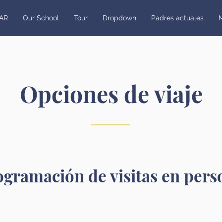
AR
Our School
Tour
Dropdown
Padres actuales
Opciones de viaje
ogramación de visitas en pers