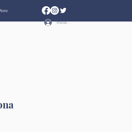
More
Iniciar sesión
ona