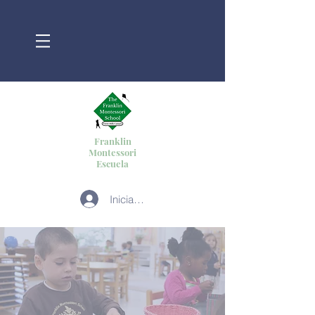
Franklin
Montessori
Escuela
Iniciar sesión