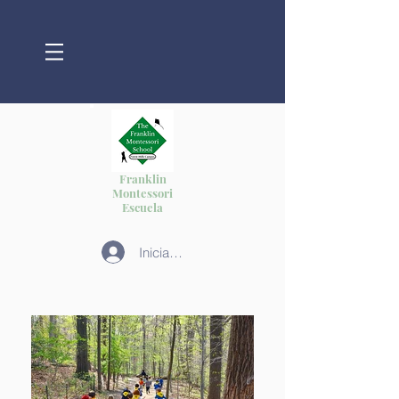
Franklin
Montessori
Escuela
Iniciar sesión