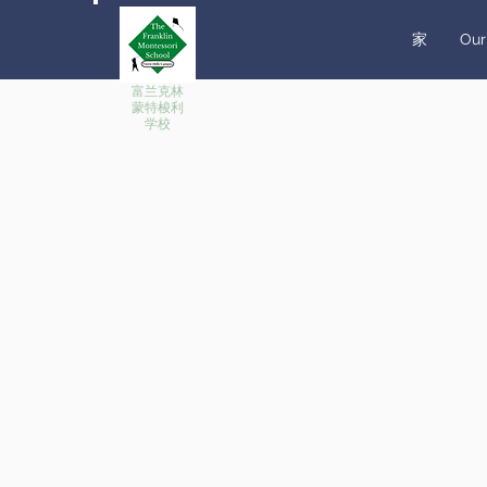
家
Our
富兰克林
蒙特梭利
学校